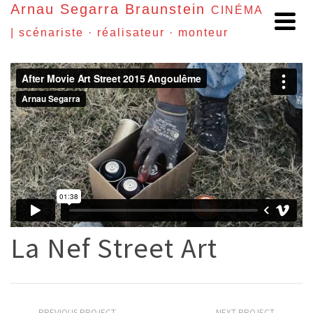
Arnau Segarra Braunstein
CINÉMA
| scénariste · réalisateur · monteur
La Nef Street Art
PREVIOUS PROJECT
NEXT PROJECT